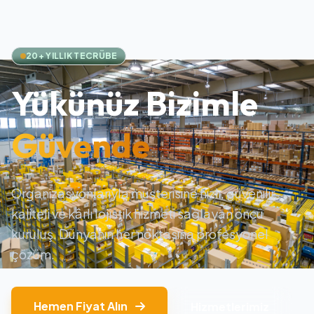
20+ YILLIK TECRÜBE
Yükünüz Bizimle
Güvende
Organizasyonlarıyla müşterisine hızlı, güvenilir,
kaliteli ve kârlı lojistik hizmeti sağlayan öncü
kuruluş. Dünyanın her noktasına profesyonel
çözüm.
Hemen Fiyat Alın
Hizmetlerimiz