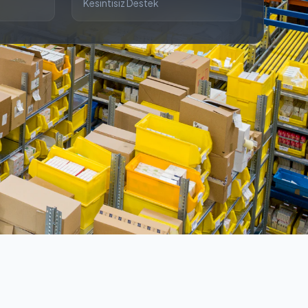
Kesintisiz Destek